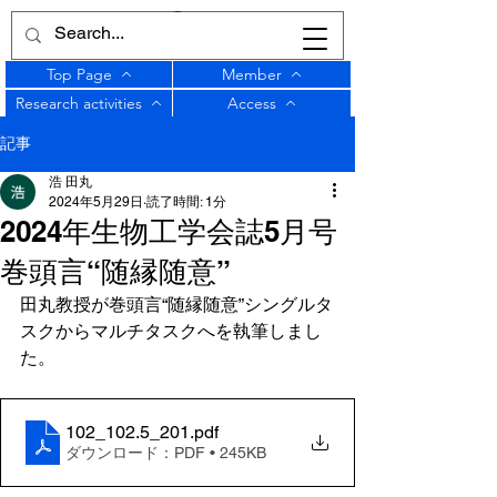
Top Page
Member
Research activities
Access
記事
浩 田丸
2024年5月29日
読了時間: 1分
2024年生物工学会誌5月号
巻頭言“随縁随意”
田丸教授が巻頭言“随縁随意”シングルタ
スクからマルチタスクへを執筆しまし
た。
102_102.5_201
.pdf
ダウンロード：PDF • 245KB