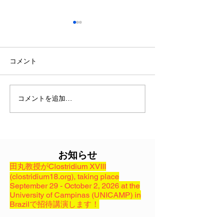
2024.5.14 
ナノテラスを見学
NanoTerasuセン
コメント
学技術研究開発機
(qst.go.jp) ビ
大28本設営可能
コメントを追加…
グリーンクロステック研
10本（分岐を含め
究センター任命式
ームラインが利用
ことです。今後、
もナノテラスを利
を開始します！
お知らせ
田丸教授がClostridium XVIII
(clostridium18.org), taking place
September 29 - October 2, 2026 at the
University of Campinas (UNICAMP) in
Brazilで招待講演します！