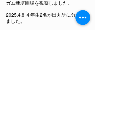
ガム栽培圃場を視察しました。
2025.4.8 ４年生2名が田丸研に分属し
ました。
2025.4.1 Sahar Hamido博士が田丸研
の特任助教に就任しました。
2025.3.28
農研機構「スマート生産方
式SOP(スマート農業技術導入・運用手
順書)作成研究」（代表機関：ランドブ
レイン（株））に採択されました。
2025.3.25
化学・バイオ系卒業祝賀
会 仙台国際センター 展示室１
17:45〜20:00
2025.3.11
第3回リアルツアーin東北大
学で特別講演：「地域フード・サプラ
イチェーンを目指して~持続可能な水
畜産物生産系の構築~」
https://www.rpip.tohoku.ac.jp/media/file