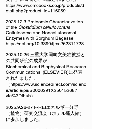
https://www.cmcbooks.co.jp/products/d
etail.php?product_id=116059
2025.12.3
Proteomic Characterization
of the
Clostridium cellulovorans
Cellulosome and Noncellulosomal
Enzymes with Sorghum Bagasse
https://doi.org/10.3390/ijms262311728
2025.10.26
三重大学岡﨑文美准教授と
の共同研究の成果が
Biochemical and Biophysical Research
Communications (ELSEVIER)に発表
されたました。
（https://www.sciencedirect.com/scienc
e/article/pii/S0006291X25015268?
via%3Dihub）
2025.9.26-27
F-REIエネルギー分野
（植物）研究交流会（ホテル蓬人館）
に参加しました。