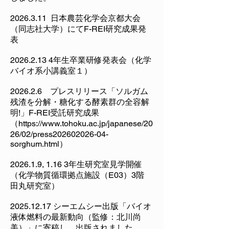
2026.3.11
日本農芸化学会京都大会
（同志社大学）にてF-REI研究成果発
表
2026.2.13 4
年生卒業研修発表会（化学
バイオ系小講義室１）
2026.2.6 プレスリリース「ソルガム
残渣を分解・糖化する酵素群の全容解
明!」F-REI受託研究成果
（
https://www.tohoku.ac.jp/japanese/20
26/02/press202602026-04-
sorghum.html
）
2026.1.9, 1.16 3年生研究室見学開催
（化学物質循環拠点施設（E03）3階
田丸研究室）
2025.12.17
シーエムシー出版「バイオ
液体燃料の最新動向（監修：北川尚
美）」に寄稿し、出版されました。