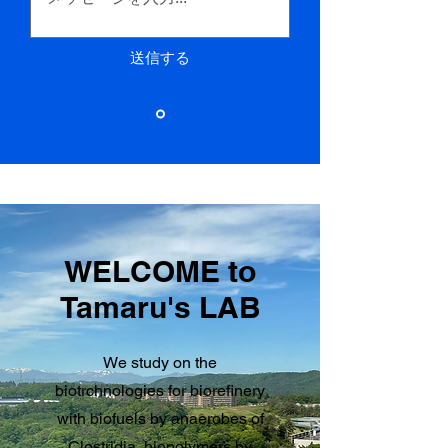
送信する
WELCOME to
Tamaru's LAB
We study on the
biotrchnologies for biorefinery
with biofuels by anaerobes of
Clostridia, biopolymers by