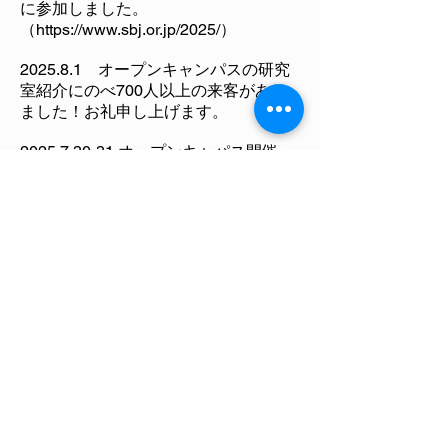
に参加しました。
（
https://www.sbj.or.jp/2025/
）
2025.8.1 オープンキャンパスの研究
室紹介にのべ700人以上の来客があり
ました！お礼申し上げます。
2025.7.30-31
オープンキャパス開催
田丸研は実験室820で説明を行いま
す。
（
https://www.che.tohoku.ac.jp/oc/
）
2025.5.24
東北大学懇談会で化学バイ
オ系・田丸研究室を見学・紹介しまし
た。
2025.5.2 農研機構スマート生産方式
SOP作成研究キックオフ会議に出席し
ました。​
2025.4.30
福島県双葉郡富岡町のソル
ガム栽培圃場を視察しました。