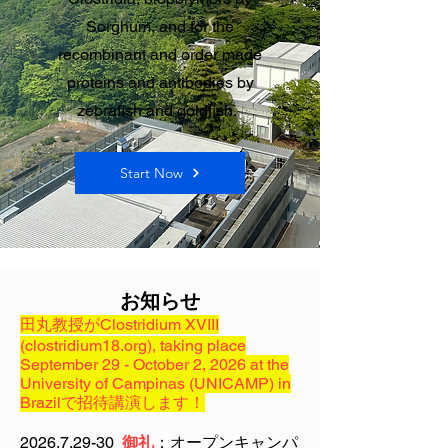
Sorghum, and for the
recombinant and order made
proteins and antibodies by
zebrafish and goldfish.
Start Now
お知らせ
田丸教授がClostridium XVIII
(clostridium18.org), taking place
September 29 - October 2, 2026 at the
University of Campinas (UNICAMP) in
Brazilで招待講演します！
2026.7.29-30
御礼
：オープンキャンパ