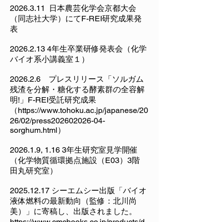
2026.3.11
日本農芸化学会京都大会
（同志社大学）にてF-REI研究成果発
表
2026.2.13 4
年生卒業研修発表会（化学
バイオ系小講義室１）
2026.2.6 プレスリリース「ソルガム
残渣を分解・糖化する酵素群の全容解
明!」F-REI受託研究成果
（
https://www.tohoku.ac.jp/japanese/20
26/02/press202602026-04-
sorghum.html
）
2026.1.9, 1.16 3年生研究室見学開催
（化学物質循環拠点施設（E03）3階
田丸研究室）
2025.12.17
シーエムシー出版「バイオ
液体燃料の最新動向（監修：北川尚
美）」に寄稿し、出版されました。
https://www.cmcbooks.co.jp/products/d