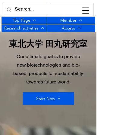
Top Page
Member
Research activities
Access
東北大学 田丸研究室
Our ultimate goal is to provide
new biotechnologies and bio-
based products for sustainability
towards future world.
Start Now