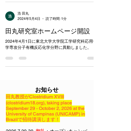
催しました。 参加者：東北大学 田丸 浩教授
（研究代表）、大阪公立大学 岡澤敦司教授（副
研究代表）、小泉望教授、園田素啓...
浩 田丸
2024年5月4日
読了時間: 1分
田丸研究室ホームページ開設
2024年4月1日に東北大学大学院工学研究科応用化
学専攻分子有機反応化学分野に異動しました。
お知らせ
田丸教授がClostridium XVIII
(clostridium18.org), taking place
September 29 - October 2, 2026 at the
University of Campinas (UNICAMP) in