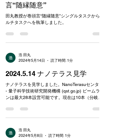
2024年生物工学会誌5月号巻頭
言“随縁随意”
田丸教授が巻頭言“随縁随意”シングルタスクからマ
ルチタスクへを執筆しました。
浩 田丸
2024年5月14日
読了時間: 1分
2024.5.14 ナノテラス見学
ナノテラスを見学しました。NanoTerasuセンター
- 量子科学技術研究開発機構 (qst.go.jp) ビームライ
ンは最大28本設営可能です。現在は10本（分岐を
含め12本）のビームラインが利用できるとのこと
です。今後、田丸研究室もナノテラスを利用した
研究を開始します！