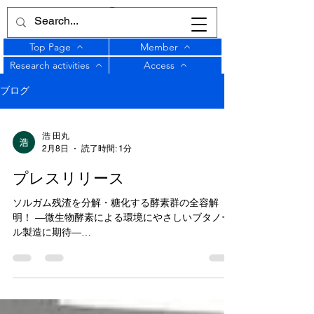
Top Page
Member
Research activities
Access
ブログ
浩 田丸
2月8日
読了時間: 1分
プレスリリース
ソルガム残渣を分解・糖化する酵素群の全容解
明！ ―微生物酵素による環境にやさしいブタノー
ル製造に期待―
https://www.tohoku.ac.jp/japanese/2026/02/press2
02602026-04-sorghum.html